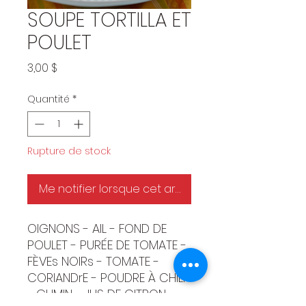
SOUPE TORTILLA ET
POULET
Prix
3,00 $
Quantité
*
Rupture de stock
Me notifier lorsque cet article est disponible
OIGNONS - AIL - FOND DE
POULET - PURÉE DE TOMATE -
FÈVEs NOIRs - TOMATE -
CORIANDrE - POUDRE À CHILI
- CUMIN - JUS DE CITRON -