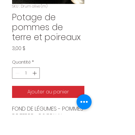
SKU : Drum alive (m)
Potage de
pommes de
terre et poireaux
Prix
3,00 $
Quantité
*
Ajouter au panier
FOND DE LÉGUMES - POMMES
DE TERRE - POIREAUX -
OIGNONS - CÉLERI - SEL -
POIVRE / VEGETABLE STOCK -