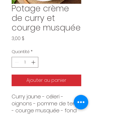
Potage crème
de curry et
courge musquée
Prix
3,00 $
Quantité
*
Ajouter au panier
Curry jaune - céleri -
oignons - pomme de terre
- courge musquée - fond
de légumes - sel - poivre /
Yellow curry powder -