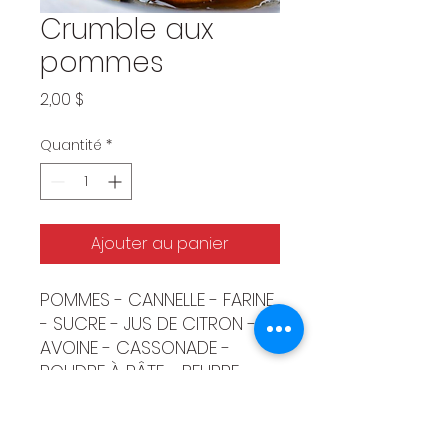
Crumble aux
pommes
Prix
2,00 $
Quantité
*
Ajouter au panier
POMMES - CANNELLE - FARINE
- SUCRE - JUS DE CITRON -
AVOINE - CASSONADE -
POUDRE À PÂTE - BEURRE -
SEL / APPLES - CINNAMON -
FLOUR - SUGAR - LEMON
JUICE - OATS - BROWN